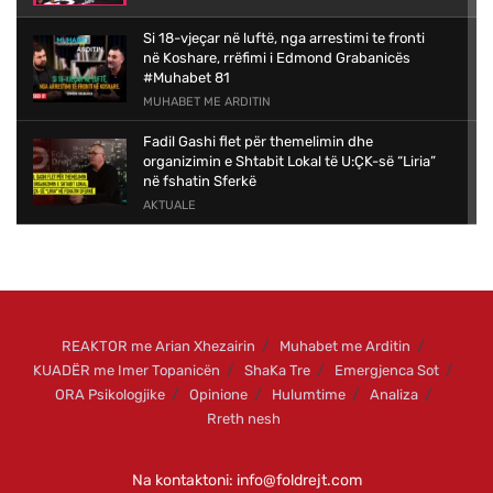
Si 18-vjeçar në luftë, nga arrestimi te fronti
në Koshare, rrëfimi i Edmond Grabanicës
#Muhabet 81
MUHABET ME ARDITIN
Fadil Gashi flet për themelimin dhe
organizimin e Shtabit Lokal të U:ÇK-së “Liria”
në fshatin Sferkë
AKTUALE
Kush është Mehmet Klinaku, biznesmeni i
suksesshëm vushtrrias nga diaspora që i hyri
garës për deputet, dhe si do ta sjellë përvojën
e tij në Kosovë.
AKTUALE
REAKTOR me ‪Arian Xhezairin
Muhabet me Arditin
KUADËR me Imer Topanicën
ShaKa Tre
Emergjenca Sot
Kaligrafia e piktura e Semra Rashitit në
Çarshinë e vjetër të Shkupit | NARRACION
ORA Psikologjike
Opinione
Hulumtime
Analiza
NARRACION
Rreth nesh
Na kontaktoni:
info@foldrejt.com